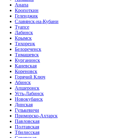
Анапа
Кропоткин
Геленджик
Славянск-на-Кубани
Туапсе
Лабинск
Крымск
Тихорецк
Белореченск
Тимашевск
Курганинск
Каневская
Кореновск
Горячий Ключ
Абинск
Апшеронск
Усть-Лабинск
Новокубанск
Динская
Гулькевичи
Приморско-Ахтарск
Павловская
Полтавская
Тбилисская
Северская