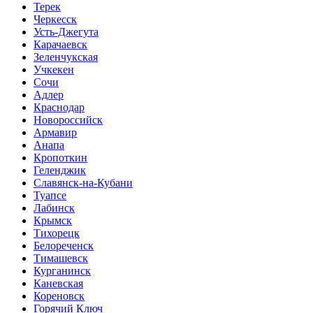
Терек
Черкесск
Усть-Джегута
Карачаевск
Зеленчукская
Учкекен
Сочи
Адлер
Краснодар
Новороссийск
Армавир
Анапа
Кропоткин
Геленджик
Славянск-на-Кубани
Туапсе
Лабинск
Крымск
Тихорецк
Белореченск
Тимашевск
Курганинск
Каневская
Кореновск
Горячий Ключ