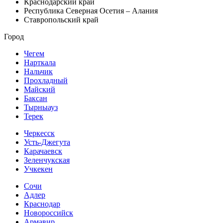
Краснодарский край
Республика Северная Осетия – Алания
Ставропольский край
Город
Чегем
Нарткала
Нальчик
Прохладный
Майский
Баксан
Тырныауз
Терек
Черкесск
Усть-Джегута
Карачаевск
Зеленчукская
Учкекен
Сочи
Адлер
Краснодар
Новороссийск
Армавир