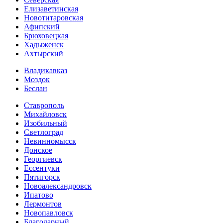
Елизаветинская
Новотитаровская
Афипский
Брюховецкая
Хадыженск
Ахтырский
Владикавказ
Моздок
Беслан
Ставрополь
Михайловск
Изобильный
Светлоград
Невинномысск
Донское
Георгиевск
Ессентуки
Пятигорск
Новоалександровск
Ипатово
Лермонтов
Новопавловск
Благодарный