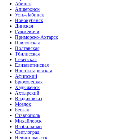
Абинск
Апшеронск
Усть-Лабинск
Новокубанск
Динская
Гулькевичи
Приморско-Ахтарск
Павловская
Полтавская
Тбилисская
Северская
Елизаветинская
Новотитаровская
Афипский
Брюховецкая
Хадыженск
Ахтырский
Владикавказ
Моздок
Беслан
Ставрополь
Михайловск
Изобильный
Светлоград
Невинномысск