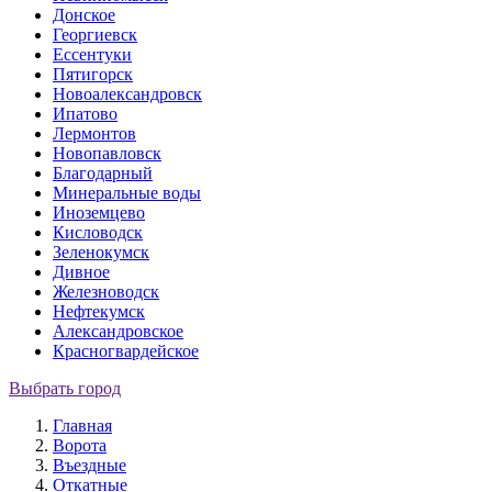
Донское
Георгиевск
Ессентуки
Пятигорск
Новоалександровск
Ипатово
Лермонтов
Новопавловск
Благодарный
Минеральные воды
Иноземцево
Кисловодск
Зеленокумск
Дивное
Железноводск
Нефтекумск
Александровское
Красногвардейское
Выбрать город
Главная
Ворота
Въездные
Откатные