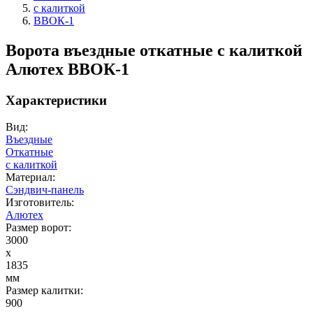
с калиткой
ВВОК-1
Ворота въездные откатные с калиткой
Алютех ВВОК-1
Характеристики
Вид:
Въездные
Откатные
с калиткой
Материал:
Сэндвич-панель
Изготовитель:
Алютех
Размер ворот:
3000
x
1835
мм
Размер калитки:
900