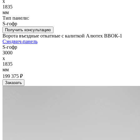
x
1835
мм
Тип панели:
S-гофр
Получить консультацию
Ворота въездные откатные с калиткой Алютех ВВОК-1
Сэндвич-панель
S-гофр
3000
x
1835
мм
199 375 ₽
Заказать