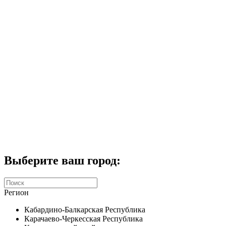
Комплекты домофонов
СКУД
Домофоны CTV
Портфолио
Услуги
Акции
Калькулятор
Контакты
Заказать звонок
Выберите ваш город:
Регион
Кабардино-Балкарская Республика
Карачаево-Черкесская Республика