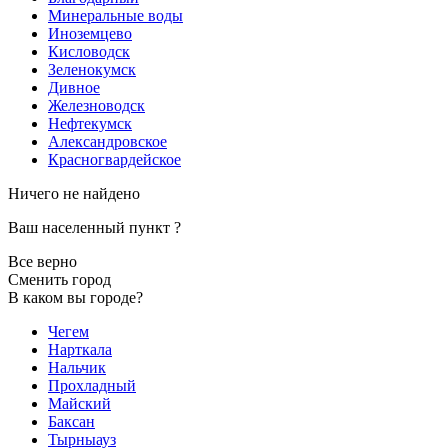
Минеральные воды
Иноземцево
Кисловодск
Зеленокумск
Дивное
Железноводск
Нефтекумск
Александровское
Красногвардейское
Ничего не найдено
Ваш населенный пункт
?
Все верно
Сменить город
В каком вы городе?
Чегем
Нарткала
Нальчик
Прохладный
Майский
Баксан
Тырныауз