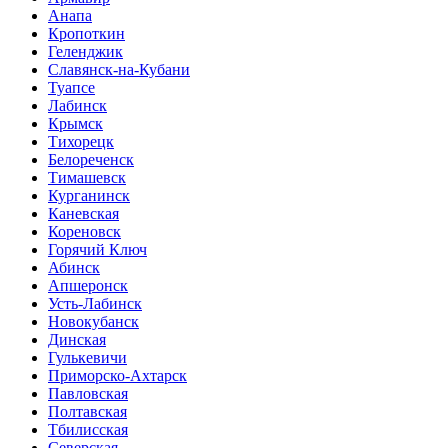
Анапа
Кропоткин
Геленджик
Славянск-на-Кубани
Туапсе
Лабинск
Крымск
Тихорецк
Белореченск
Тимашевск
Курганинск
Каневская
Кореновск
Горячий Ключ
Абинск
Апшеронск
Усть-Лабинск
Новокубанск
Динская
Гулькевичи
Приморско-Ахтарск
Павловская
Полтавская
Тбилисская
Северская