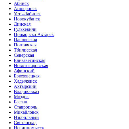
Абинск
Апшеронск
Усть-Лабинск
Новокубанск
Динская
Гулькевичи
Приморско-Ахтарск
Павловская
Полтавская
Тбилисская
Северская
Елизаветинская
Новотитаровская
Афипский
Брюховецкая
Хадыженск
Ахтырский
Владикавказ
Моздок
Беслан
Ставрополь
Михайловск
Изобильный
Светлоград
Невинномысск