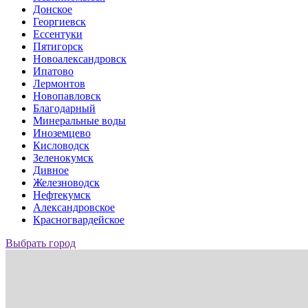
Донское
Георгиевск
Ессентуки
Пятигорск
Новоалександровск
Ипатово
Лермонтов
Новопавловск
Благодарный
Минеральные воды
Иноземцево
Кисловодск
Зеленокумск
Дивное
Железноводск
Нефтекумск
Александровское
Красногвардейское
Выбрать город