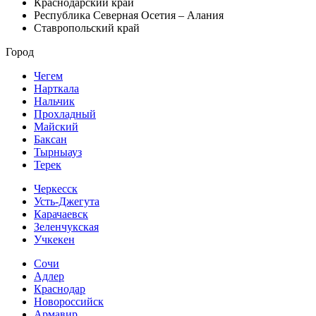
Краснодарский край
Республика Северная Осетия – Алания
Ставропольский край
Город
Чегем
Нарткала
Нальчик
Прохладный
Майский
Баксан
Тырныауз
Терек
Черкесск
Усть-Джегута
Карачаевск
Зеленчукская
Учкекен
Сочи
Адлер
Краснодар
Новороссийск
Армавир