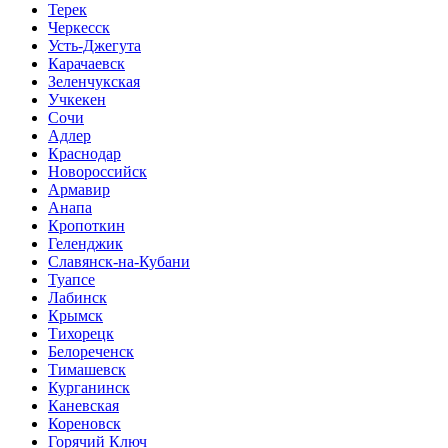
Терек
Черкесск
Усть-Джегута
Карачаевск
Зеленчукская
Учкекен
Сочи
Адлер
Краснодар
Новороссийск
Армавир
Анапа
Кропоткин
Геленджик
Славянск-на-Кубани
Туапсе
Лабинск
Крымск
Тихорецк
Белореченск
Тимашевск
Курганинск
Каневская
Кореновск
Горячий Ключ