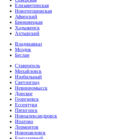
Елизаветинская
Новотитаровская
Афипский
Брюховецкая
Хадыженск
Ахтырский
Владикавказ
Моздок
Беслан
Ставрополь
Михайловск
Изобильный
Светлоград
Невинномысск
Донское
Георгиевск
Ессентуки
Пятигорск
Новоалександровск
Ипатово
Лермонтов
Новопавловск
Благодарный