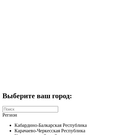
Комплекты домофонов
СКУД
Домофоны CTV
Портфолио
Услуги
Акции
Калькулятор
Контакты
Заказать звонок
Выберите ваш город:
Регион
Кабардино-Балкарская Республика
Карачаево-Черкесская Республика