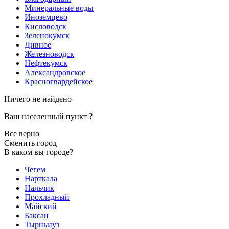
Минеральные воды
Иноземцево
Кисловодск
Зеленокумск
Дивное
Железноводск
Нефтекумск
Александровское
Красногвардейское
Ничего не найдено
Ваш населенный пункт
?
Все верно
Сменить город
В каком вы городе?
Чегем
Нарткала
Нальчик
Прохладный
Майский
Баксан
Тырныауз