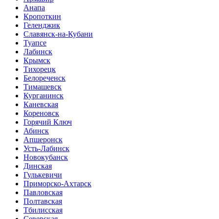
Анапа
Кропоткин
Геленджик
Славянск-на-Кубани
Туапсе
Лабинск
Крымск
Тихорецк
Белореченск
Тимашевск
Курганинск
Каневская
Кореновск
Горячий Ключ
Абинск
Апшеронск
Усть-Лабинск
Новокубанск
Динская
Гулькевичи
Приморско-Ахтарск
Павловская
Полтавская
Тбилисская
Северская