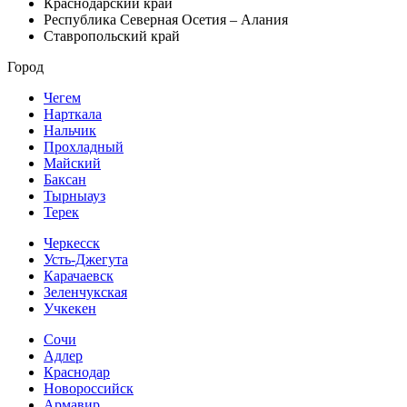
Краснодарский край
Республика Северная Осетия – Алания
Ставропольский край
Город
Чегем
Нарткала
Нальчик
Прохладный
Майский
Баксан
Тырныауз
Терек
Черкесск
Усть-Джегута
Карачаевск
Зеленчукская
Учкекен
Сочи
Адлер
Краснодар
Новороссийск
Армавир