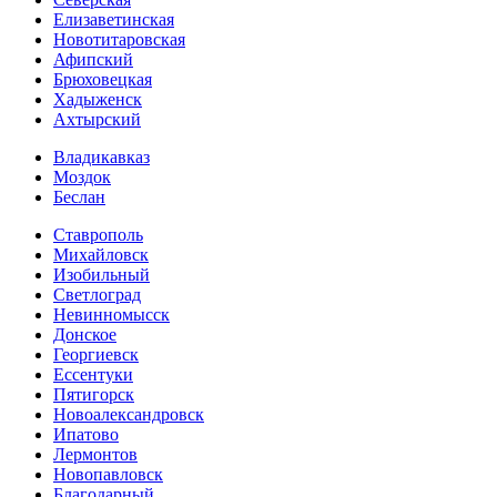
Елизаветинская
Новотитаровская
Афипский
Брюховецкая
Хадыженск
Ахтырский
Владикавказ
Моздок
Беслан
Ставрополь
Михайловск
Изобильный
Светлоград
Невинномысск
Донское
Георгиевск
Ессентуки
Пятигорск
Новоалександровск
Ипатово
Лермонтов
Новопавловск
Благодарный