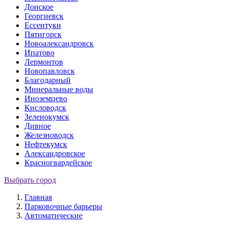
Донское
Георгиевск
Ессентуки
Пятигорск
Новоалександровск
Ипатово
Лермонтов
Новопавловск
Благодарный
Минеральные воды
Иноземцево
Кисловодск
Зеленокумск
Дивное
Железноводск
Нефтекумск
Александровское
Красногвардейское
Выбрать город
Главная
Парковочные барьеры
Автоматические