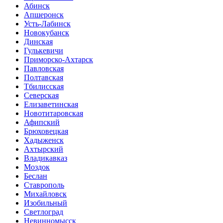
Абинск
Апшеронск
Усть-Лабинск
Новокубанск
Динская
Гулькевичи
Приморско-Ахтарск
Павловская
Полтавская
Тбилисская
Северская
Елизаветинская
Новотитаровская
Афипский
Брюховецкая
Хадыженск
Ахтырский
Владикавказ
Моздок
Беслан
Ставрополь
Михайловск
Изобильный
Светлоград
Невинномысск