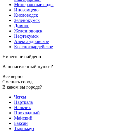
Минеральные воды
Иноземцево
Кисловодск
Зеленокумск
Дивное
Железноводск
Нефтекумск
Александровское
Красногвардейское
Ничего не найдено
Ваш населенный пункт
?
Все верно
Сменить город
В каком вы городе?
Чегем
Нарткала
Нальчик
Прохладный
Майский
Баксан
Тырныауз