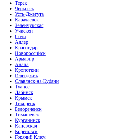
Терек
Черкесск
Усть-Джегута
Карачаевск
Зеленчукская
Учкекен
Сочи
Адлер
Краснодар
Новороссийск
Армавир
Анапа
Кропоткин
Геленджик
Славянск-на-Кубани
Туапсе
Лабинск
Крымск
Тихорецк
Белореченск
Тимашевск
Курганинск
Каневская
Кореновск
Горячий Ключ