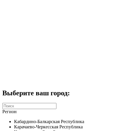
Комплекты домофонов
СКУД
Домофоны CTV
Портфолио
Услуги
Акции
Калькулятор
Контакты
Заказать звонок
Выберите ваш город:
Регион
Кабардино-Балкарская Республика
Карачаево-Черкесская Республика