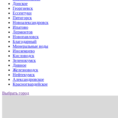
Донское
Георгиевск
Ессентуки
Пятигорск
Новоалександровск
Ипатово
Лермонтов
Новопавловск
Благодарный
Минеральные воды
Иноземцево
Кисловодск
Зеленокумск
Дивное
Железноводск
Нефтекумск
Александровское
Красногвардейское
Выбрать город