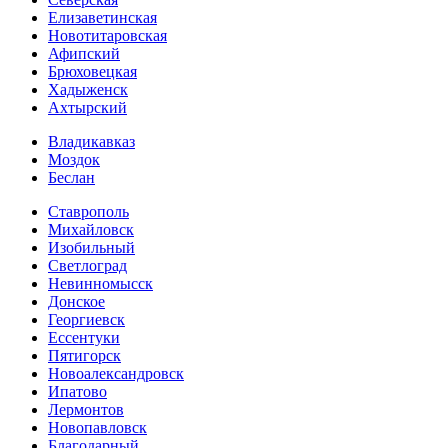
Елизаветинская
Новотитаровская
Афипский
Брюховецкая
Хадыженск
Ахтырский
Владикавказ
Моздок
Беслан
Ставрополь
Михайловск
Изобильный
Светлоград
Невинномысск
Донское
Георгиевск
Ессентуки
Пятигорск
Новоалександровск
Ипатово
Лермонтов
Новопавловск
Благодарный