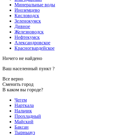
Минеральные воды
Иноземцево
Кисловодск
Зеленокумск
Дивное
Железноводск
Нефтекумск
Александровское
Красногвардейское
Ничего не найдено
Ваш населенный пункт
?
Все верно
Сменить город
В каком вы городе?
Чегем
Нарткала
Нальчик
Прохладный
Майский
Баксан
Тырныауз