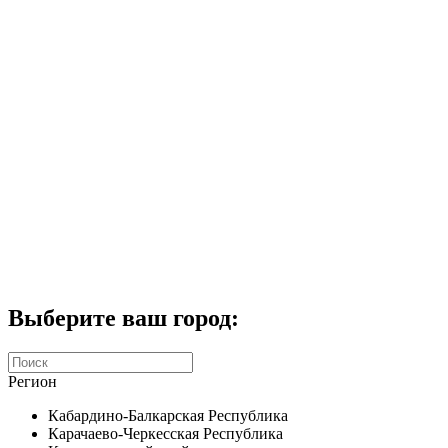
Комплекты домофонов
СКУД
Домофоны CTV
Портфолио
Услуги
Акции
Калькулятор
Контакты
Заказать звонок
Выберите ваш город:
Регион
Кабардино-Балкарская Республика
Карачаево-Черкесская Республика