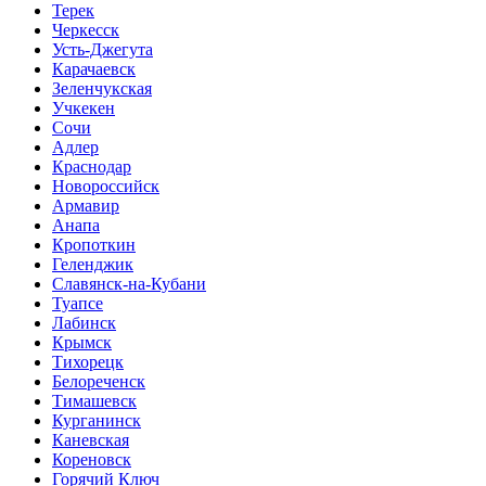
Терек
Черкесск
Усть-Джегута
Карачаевск
Зеленчукская
Учкекен
Сочи
Адлер
Краснодар
Новороссийск
Армавир
Анапа
Кропоткин
Геленджик
Славянск-на-Кубани
Туапсе
Лабинск
Крымск
Тихорецк
Белореченск
Тимашевск
Курганинск
Каневская
Кореновск
Горячий Ключ