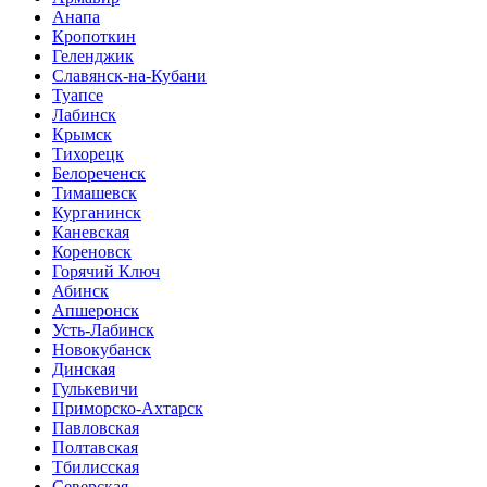
Анапа
Кропоткин
Геленджик
Славянск-на-Кубани
Туапсе
Лабинск
Крымск
Тихорецк
Белореченск
Тимашевск
Курганинск
Каневская
Кореновск
Горячий Ключ
Абинск
Апшеронск
Усть-Лабинск
Новокубанск
Динская
Гулькевичи
Приморско-Ахтарск
Павловская
Полтавская
Тбилисская
Северская