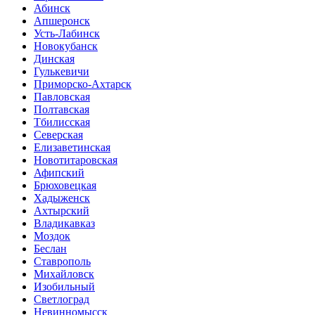
Абинск
Апшеронск
Усть-Лабинск
Новокубанск
Динская
Гулькевичи
Приморско-Ахтарск
Павловская
Полтавская
Тбилисская
Северская
Елизаветинская
Новотитаровская
Афипский
Брюховецкая
Хадыженск
Ахтырский
Владикавказ
Моздок
Беслан
Ставрополь
Михайловск
Изобильный
Светлоград
Невинномысск