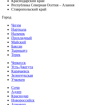
Краснодарский край
Республика Северная Осетия – Алания
Ставропольский край
Город
Чегем
Нарткала
Нальчик
Прохладный
Майский
Баксан
Тырныауз
Терек
Черкесск
Усть-Джегута
Карачаевск
Зеленчукская
Учкекен
Сочи
Адлер
Краснодар
Новороссийск
Армавир