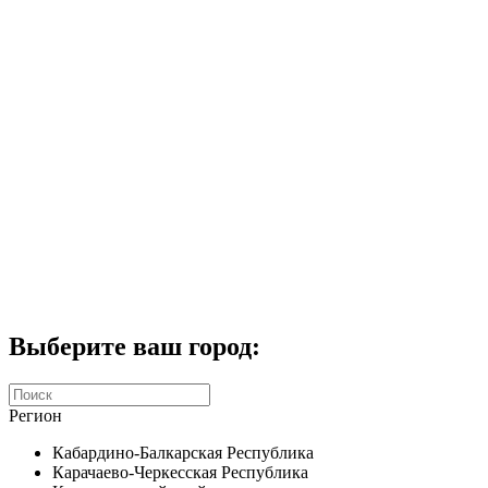
Комплекты домофонов
СКУД
Домофоны CTV
Портфолио
Услуги
Акции
Калькулятор
Контакты
Заказать звонок
Выберите ваш город:
Регион
Кабардино-Балкарская Республика
Карачаево-Черкесская Республика