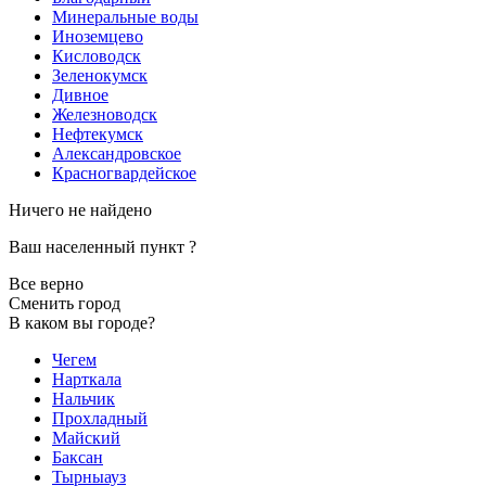
Минеральные воды
Иноземцево
Кисловодск
Зеленокумск
Дивное
Железноводск
Нефтекумск
Александровское
Красногвардейское
Ничего не найдено
Ваш населенный пункт
?
Все верно
Сменить город
В каком вы городе?
Чегем
Нарткала
Нальчик
Прохладный
Майский
Баксан
Тырныауз