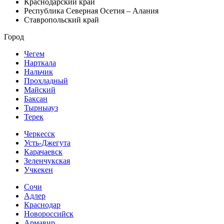
Краснодарский край
Республика Северная Осетия – Алания
Ставропольский край
Город
Чегем
Нарткала
Нальчик
Прохладный
Майский
Баксан
Тырныауз
Терек
Черкесск
Усть-Джегута
Карачаевск
Зеленчукская
Учкекен
Сочи
Адлер
Краснодар
Новороссийск
Армавир