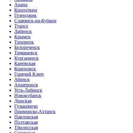
Анапа
Кропоткин
Геленджик
Славянск-на-Кубани
Туапсе
Лабинск
Крымск
Тихорецк
Белореченск
Тимашевск
Курганинск
Каневская
Кореновск
Горячий Ключ
Абинск
Апшеронск
Усть-Лабинск
Новокубанск
Динская
Гулькевичи
Приморско-Ахтарск
Павловская
Полтавская
Тбилисская
Северская