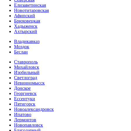
Елизаветинская
Новотитаровская
Афипский
Брюховецкая
Хадыженск
Ахтырский
Владикавказ
Моздок
Беслан
Ставрополь
Михайловск
Изобильный
Светлоград
Невинномысск
Донское
Георгиевск
Ессентуки
Пятигорск
Новоалександровск
Ипатово
Лермонтов
Новопавловск
Благодарный