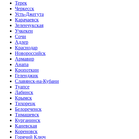
Терек
Черкесск
Усть-Джегута
Карачаевск
Зеленчукская
Учкекен
Сочи
Адлер
Краснодар
Новороссийск
Армавир
Анапа
Кропоткин
Геленджик
Славянск-на-Кубани
Туапсе
Лабинск
Крымск
Тихорецк
Белореченск
Тимашевск
Курганинск
Каневская
Кореновск
Горячий Ключ