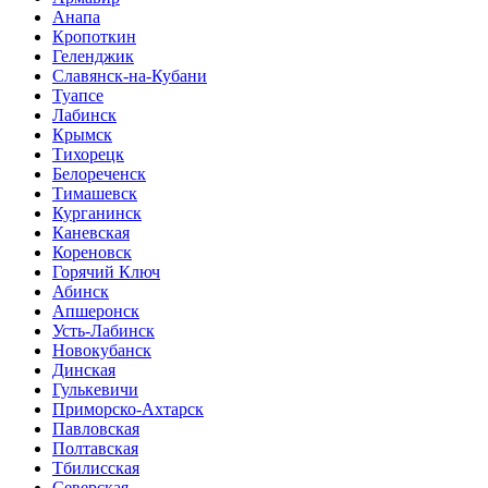
Анапа
Кропоткин
Геленджик
Славянск-на-Кубани
Туапсе
Лабинск
Крымск
Тихорецк
Белореченск
Тимашевск
Курганинск
Каневская
Кореновск
Горячий Ключ
Абинск
Апшеронск
Усть-Лабинск
Новокубанск
Динская
Гулькевичи
Приморско-Ахтарск
Павловская
Полтавская
Тбилисская
Северская