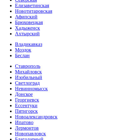
Елизаветинская
Новотитаровская
Афипский
Брюховецкая
Хадыженск
Ахтырский
Владикавказ
Моздок
Беслан
Ставрополь
Михайловск
Изобильный
Светлоград
Невинномысск
Донское
Георгиевск
Ессентуки
Пятигорск
Новоалександровск
Ипатово
Лермонтов
Новопавловск
Благодарный