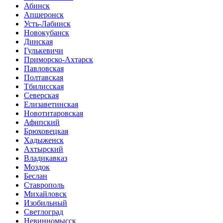
Абинск
Апшеронск
Усть-Лабинск
Новокубанск
Динская
Гулькевичи
Приморско-Ахтарск
Павловская
Полтавская
Тбилисская
Северская
Елизаветинская
Новотитаровская
Афипский
Брюховецкая
Хадыженск
Ахтырский
Владикавказ
Моздок
Беслан
Ставрополь
Михайловск
Изобильный
Светлоград
Невинномысск