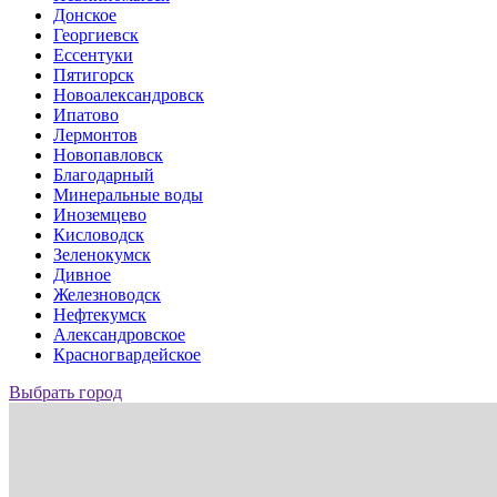
Донское
Георгиевск
Ессентуки
Пятигорск
Новоалександровск
Ипатово
Лермонтов
Новопавловск
Благодарный
Минеральные воды
Иноземцево
Кисловодск
Зеленокумск
Дивное
Железноводск
Нефтекумск
Александровское
Красногвардейское
Выбрать город