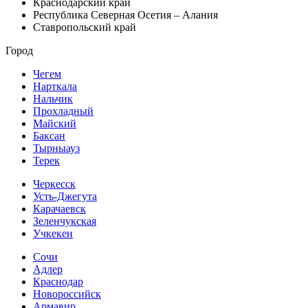
Краснодарский край
Республика Северная Осетия – Алания
Ставропольский край
Город
Чегем
Нарткала
Нальчик
Прохладный
Майский
Баксан
Тырныауз
Терек
Черкесск
Усть-Джегута
Карачаевск
Зеленчукская
Учкекен
Сочи
Адлер
Краснодар
Новороссийск
Армавир