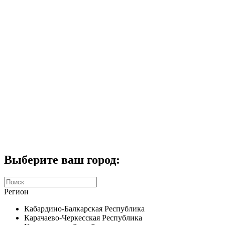
Комплекты домофонов
СКУД
Домофоны CTV
Портфолио
Услуги
Акции
Калькулятор
Контакты
Заказать звонок
Выберите ваш город:
Регион
Кабардино-Балкарская Республика
Карачаево-Черкесская Республика