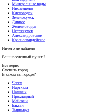
Минеральные воды
Иноземцево
Кисловодск
Зеленокумск
Дивное
Железноводск
Нефтекумск
Александровское
Красногвардейское
Ничего не найдено
Ваш населенный пункт
?
Все верно
Сменить город
В каком вы городе?
Чегем
Нарткала
Нальчик
Прохладный
Майский
Баксан
Тырныауз