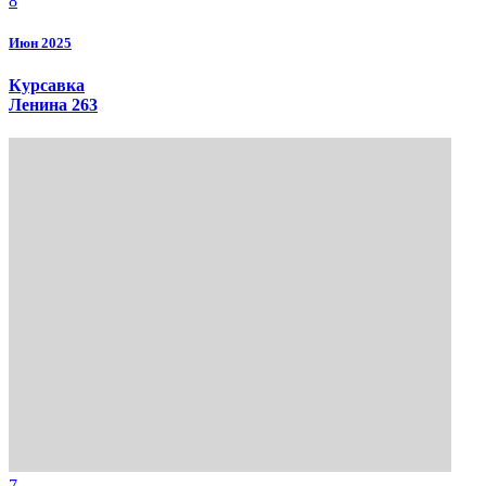
8
Июн 2025
Курсавка
Ленина 263
7