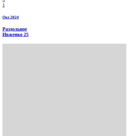
1
Окт 2024
Раздольное
Ивженко 25