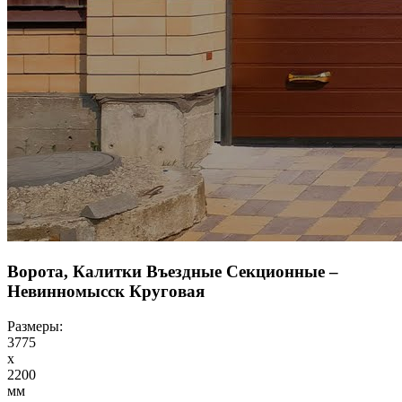
Ворота, Калитки Въездные Секционные –
Невинномысск Круговая
Размеры:
3775
x
2200
мм