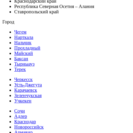
Краснодарский край
Республика Северная Осетия – Алания
Ставропольский край
Город
Чегем
Нарткала
Нальчик
Прохладный
Майский
Баксан
Тырныауз
Терек
Черкесск
Усть-Джегута
Карачаевск
Зеленчукская
Учкекен
Сочи
Адлер
Краснодар
Новороссийск
Армавир