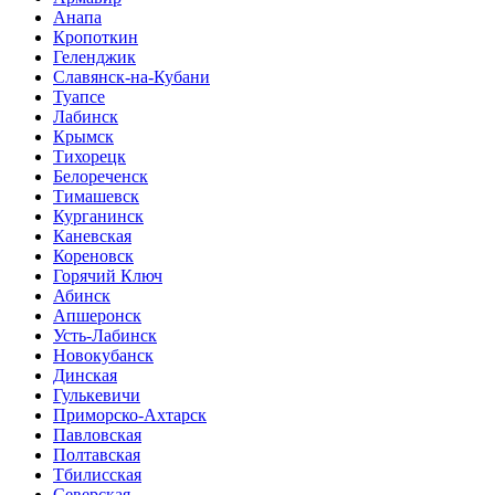
Анапа
Кропоткин
Геленджик
Славянск-на-Кубани
Туапсе
Лабинск
Крымск
Тихорецк
Белореченск
Тимашевск
Курганинск
Каневская
Кореновск
Горячий Ключ
Абинск
Апшеронск
Усть-Лабинск
Новокубанск
Динская
Гулькевичи
Приморско-Ахтарск
Павловская
Полтавская
Тбилисская
Северская