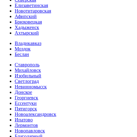
Елизаветинская
Новотитаровская
Афипский
Брюховецкая
Хадыженск
Ахтырский
Владикавказ
Моздок
Беслан
Ставрополь
Михайловск
Изобильный
Светлоград
Невинномысск
Донское
Георгиевск
Ессентуки
Пятигорск
Новоалександровск
Ипатово
Лермонтов
Новопавловск
Благодарный