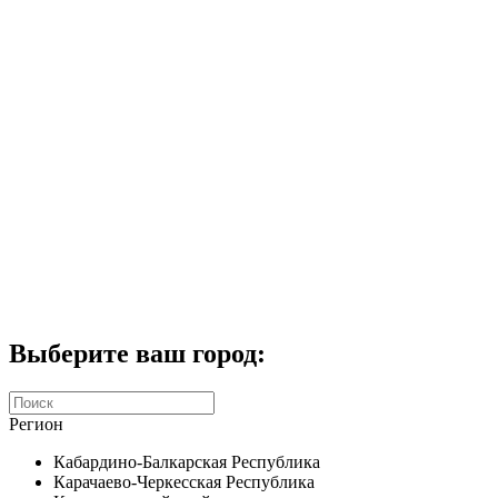
Комплекты домофонов
СКУД
Домофоны CTV
Портфолио
Услуги
Акции
Калькулятор
Контакты
Заказать звонок
Выберите ваш город:
Регион
Кабардино-Балкарская Республика
Карачаево-Черкесская Республика