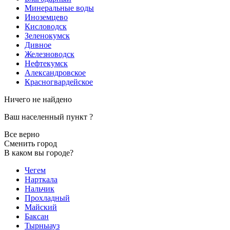
Минеральные воды
Иноземцево
Кисловодск
Зеленокумск
Дивное
Железноводск
Нефтекумск
Александровское
Красногвардейское
Ничего не найдено
Ваш населенный пункт
?
Все верно
Сменить город
В каком вы городе?
Чегем
Нарткала
Нальчик
Прохладный
Майский
Баксан
Тырныауз