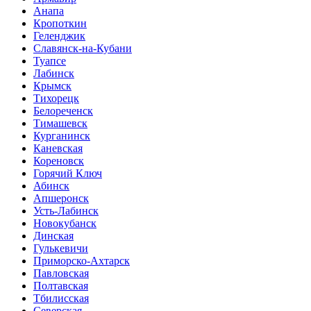
Анапа
Кропоткин
Геленджик
Славянск-на-Кубани
Туапсе
Лабинск
Крымск
Тихорецк
Белореченск
Тимашевск
Курганинск
Каневская
Кореновск
Горячий Ключ
Абинск
Апшеронск
Усть-Лабинск
Новокубанск
Динская
Гулькевичи
Приморско-Ахтарск
Павловская
Полтавская
Тбилисская
Северская