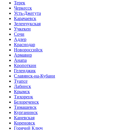
Терек
Черкесск
Усть-Джегута
Карачаевск
Зеленчукская
Учкекен
Сочи
Адлер
Краснодар
Новороссийск
Армавир
Анапа
Кропоткин
Геленджик
Славянск-на-Кубани
Туапсе
Лабинск
Крымск
Тихорецк
Белореченск
Тимашевск
Курганинск
Каневская
Кореновск
Горячий Ключ