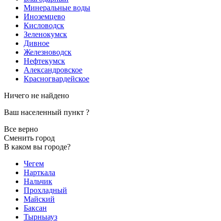
Минеральные воды
Иноземцево
Кисловодск
Зеленокумск
Дивное
Железноводск
Нефтекумск
Александровское
Красногвардейское
Ничего не найдено
Ваш населенный пункт
?
Все верно
Сменить город
В каком вы городе?
Чегем
Нарткала
Нальчик
Прохладный
Майский
Баксан
Тырныауз