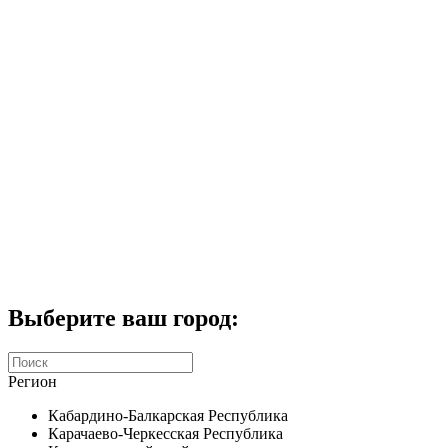
Комплекты домофонов
СКУД
Домофоны CTV
Портфолио
Услуги
Акции
Калькулятор
Контакты
Заказать звонок
Выберите ваш город:
Регион
Кабардино-Балкарская Республика
Карачаево-Черкесская Республика