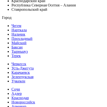
Краснодарский край
Республика Северная Осетия – Алания
Ставропольский край
Город
Чегем
Нарткала
Нальчик
Прохладный
Майский
Баксан
Тырныауз
Терек
Черкесск
Усть-Джегута
Карачаевск
Зеленчукская
Учкекен
Сочи
Адлер
Краснодар
Новороссийск
Армавир