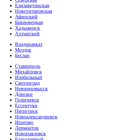
Елизаветинская
Новотитаровская
Афипский
Брюховецкая
Хадыженск
Ахтырский
Владикавказ
Моздок
Беслан
Ставрополь
Михайловск
Изобильный
Светлоград
Невинномысск
Донское
Георгиевск
Ессентуки
Пятигорск
Новоалександровск
Ипатово
Лермонтов
Новопавловск
Благодарный