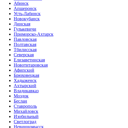
Абинск
Апшеронск
Усть-Лабинск
Новокубанск
Динская
Гулькевичи
Приморско-Ахтарск
Павловская
Полтавская
Тбилисская
Северская
Елизаветинская
Новотитаровская
Афипский
Брюховецкая
Хадыженск
Ахтырский
Владикавказ
Моздок
Беслан
Ставрополь
Михайловск
Изобильный
Светлоград
Невинномысск