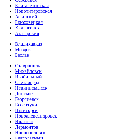
Елизаветинская
Новотитаровская
Афипский
Брюховецкая
Хадыженск
Ахтырский
Владикавказ
Моздок
Беслан
Ставрополь
Михайловск
Изобильный
Светлоград
Невинномысск
Донское
Георгиевск
Ессентуки
Пятигорск
Новоалександровск
Ипатово
Лермонтов
Новопавловск
Благодарный