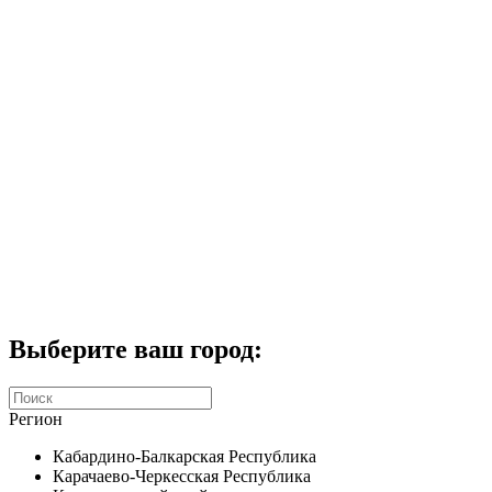
Комплекты домофонов
СКУД
Домофоны CTV
Портфолио
Услуги
Акции
Калькулятор
Контакты
Заказать звонок
Выберите ваш город:
Регион
Кабардино-Балкарская Республика
Карачаево-Черкесская Республика