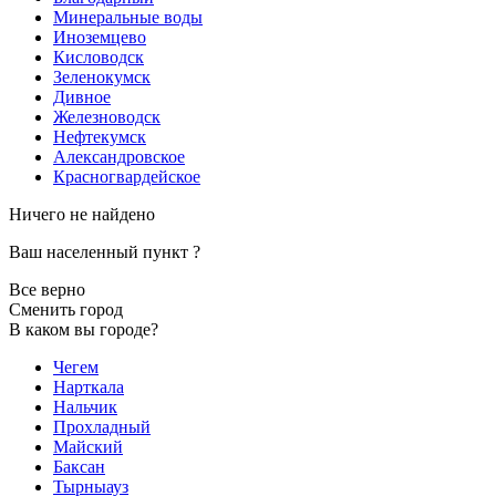
Минеральные воды
Иноземцево
Кисловодск
Зеленокумск
Дивное
Железноводск
Нефтекумск
Александровское
Красногвардейское
Ничего не найдено
Ваш населенный пункт
?
Все верно
Сменить город
В каком вы городе?
Чегем
Нарткала
Нальчик
Прохладный
Майский
Баксан
Тырныауз