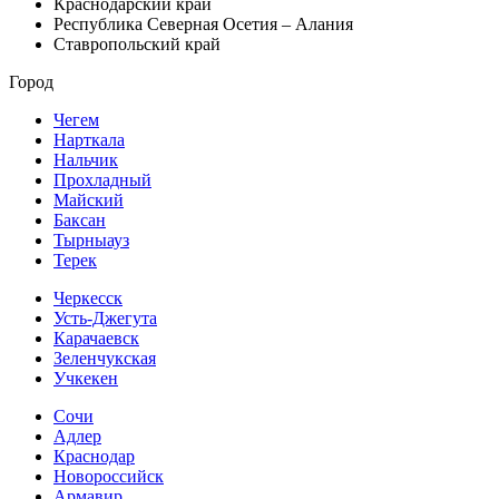
Краснодарский край
Республика Северная Осетия – Алания
Ставропольский край
Город
Чегем
Нарткала
Нальчик
Прохладный
Майский
Баксан
Тырныауз
Терек
Черкесск
Усть-Джегута
Карачаевск
Зеленчукская
Учкекен
Сочи
Адлер
Краснодар
Новороссийск
Армавир