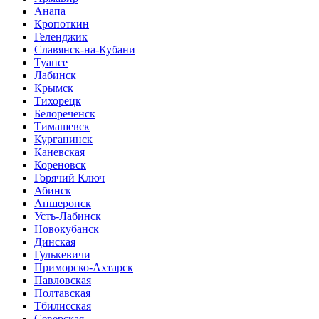
Анапа
Кропоткин
Геленджик
Славянск-на-Кубани
Туапсе
Лабинск
Крымск
Тихорецк
Белореченск
Тимашевск
Курганинск
Каневская
Кореновск
Горячий Ключ
Абинск
Апшеронск
Усть-Лабинск
Новокубанск
Динская
Гулькевичи
Приморско-Ахтарск
Павловская
Полтавская
Тбилисская
Северская