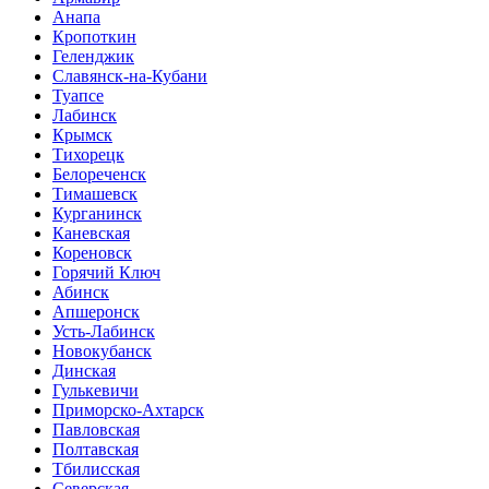
Анапа
Кропоткин
Геленджик
Славянск-на-Кубани
Туапсе
Лабинск
Крымск
Тихорецк
Белореченск
Тимашевск
Курганинск
Каневская
Кореновск
Горячий Ключ
Абинск
Апшеронск
Усть-Лабинск
Новокубанск
Динская
Гулькевичи
Приморско-Ахтарск
Павловская
Полтавская
Тбилисская
Северская