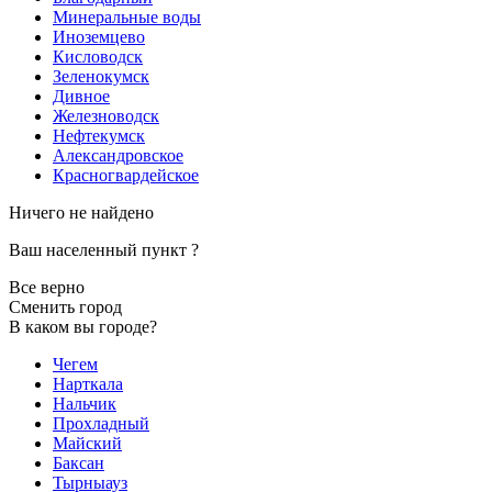
Минеральные воды
Иноземцево
Кисловодск
Зеленокумск
Дивное
Железноводск
Нефтекумск
Александровское
Красногвардейское
Ничего не найдено
Ваш населенный пункт
?
Все верно
Сменить город
В каком вы городе?
Чегем
Нарткала
Нальчик
Прохладный
Майский
Баксан
Тырныауз