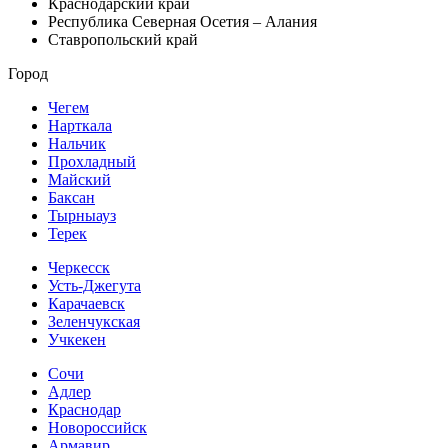
Краснодарский край
Республика Северная Осетия – Алания
Ставропольский край
Город
Чегем
Нарткала
Нальчик
Прохладный
Майский
Баксан
Тырныауз
Терек
Черкесск
Усть-Джегута
Карачаевск
Зеленчукская
Учкекен
Сочи
Адлер
Краснодар
Новороссийск
Армавир