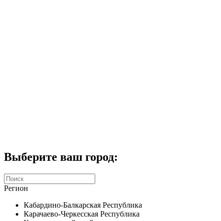
Комплекты домофонов
СКУД
Домофоны CTV
Портфолио
Услуги
Акции
Калькулятор
Контакты
Заказать звонок
Выберите ваш город:
Регион
Кабардино-Балкарская Республика
Карачаево-Черкесская Республика