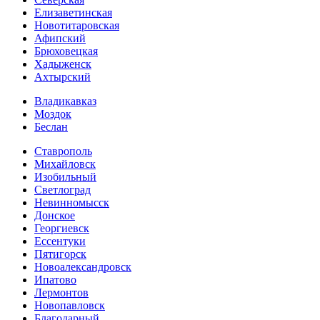
Елизаветинская
Новотитаровская
Афипский
Брюховецкая
Хадыженск
Ахтырский
Владикавказ
Моздок
Беслан
Ставрополь
Михайловск
Изобильный
Светлоград
Невинномысск
Донское
Георгиевск
Ессентуки
Пятигорск
Новоалександровск
Ипатово
Лермонтов
Новопавловск
Благодарный