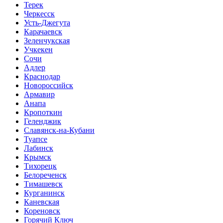
Терек
Черкесск
Усть-Джегута
Карачаевск
Зеленчукская
Учкекен
Сочи
Адлер
Краснодар
Новороссийск
Армавир
Анапа
Кропоткин
Геленджик
Славянск-на-Кубани
Туапсе
Лабинск
Крымск
Тихорецк
Белореченск
Тимашевск
Курганинск
Каневская
Кореновск
Горячий Ключ