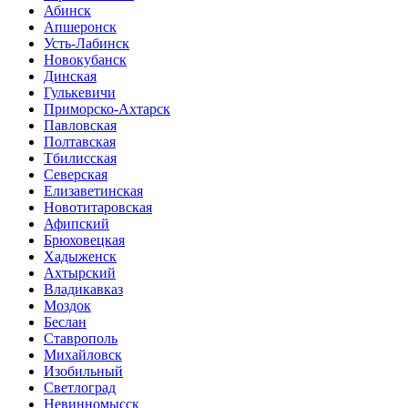
Абинск
Апшеронск
Усть-Лабинск
Новокубанск
Динская
Гулькевичи
Приморско-Ахтарск
Павловская
Полтавская
Тбилисская
Северская
Елизаветинская
Новотитаровская
Афипский
Брюховецкая
Хадыженск
Ахтырский
Владикавказ
Моздок
Беслан
Ставрополь
Михайловск
Изобильный
Светлоград
Невинномысск