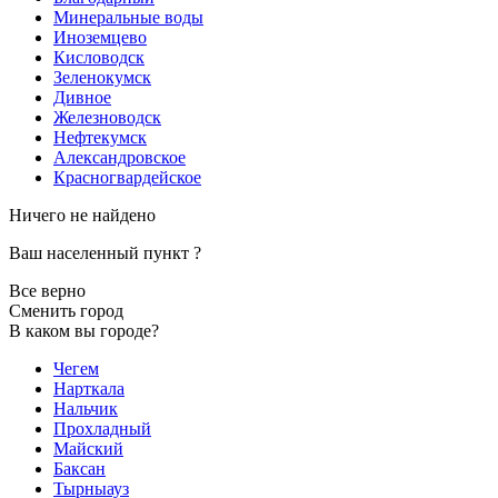
Минеральные воды
Иноземцево
Кисловодск
Зеленокумск
Дивное
Железноводск
Нефтекумск
Александровское
Красногвардейское
Ничего не найдено
Ваш населенный пункт
?
Все верно
Сменить город
В каком вы городе?
Чегем
Нарткала
Нальчик
Прохладный
Майский
Баксан
Тырныауз