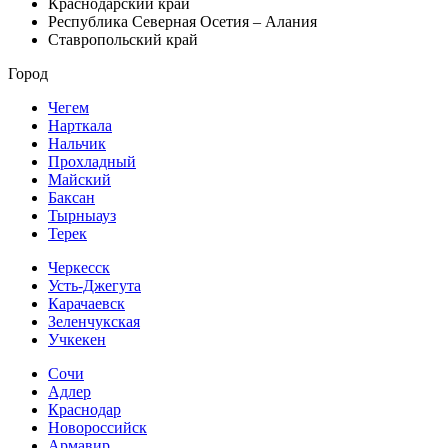
Краснодарский край
Республика Северная Осетия – Алания
Ставропольский край
Город
Чегем
Нарткала
Нальчик
Прохладный
Майский
Баксан
Тырныауз
Терек
Черкесск
Усть-Джегута
Карачаевск
Зеленчукская
Учкекен
Сочи
Адлер
Краснодар
Новороссийск
Армавир