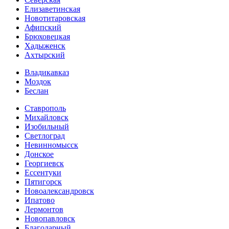
Елизаветинская
Новотитаровская
Афипский
Брюховецкая
Хадыженск
Ахтырский
Владикавказ
Моздок
Беслан
Ставрополь
Михайловск
Изобильный
Светлоград
Невинномысск
Донское
Георгиевск
Ессентуки
Пятигорск
Новоалександровск
Ипатово
Лермонтов
Новопавловск
Благодарный