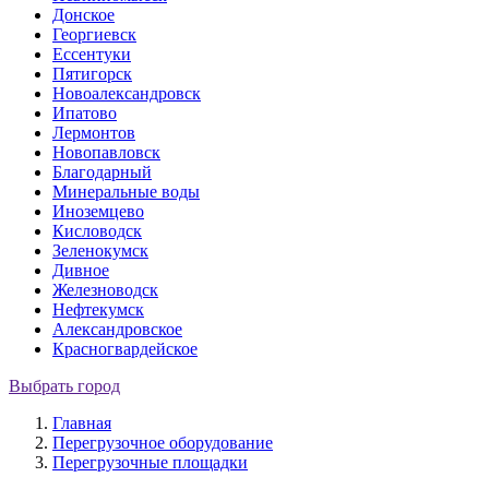
Донское
Георгиевск
Ессентуки
Пятигорск
Новоалександровск
Ипатово
Лермонтов
Новопавловск
Благодарный
Минеральные воды
Иноземцево
Кисловодск
Зеленокумск
Дивное
Железноводск
Нефтекумск
Александровское
Красногвардейское
Выбрать город
Главная
Перегрузочное оборудование
Перегрузочные площадки