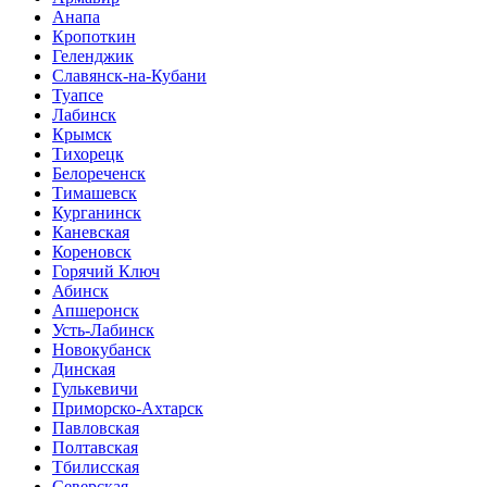
Анапа
Кропоткин
Геленджик
Славянск-на-Кубани
Туапсе
Лабинск
Крымск
Тихорецк
Белореченск
Тимашевск
Курганинск
Каневская
Кореновск
Горячий Ключ
Абинск
Апшеронск
Усть-Лабинск
Новокубанск
Динская
Гулькевичи
Приморско-Ахтарск
Павловская
Полтавская
Тбилисская
Северская