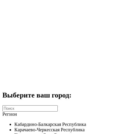
Комплекты домофонов
СКУД
Домофоны CTV
Портфолио
Услуги
Акции
Калькулятор
Контакты
Заказать звонок
Выберите ваш город:
Регион
Кабардино-Балкарская Республика
Карачаево-Черкесская Республика