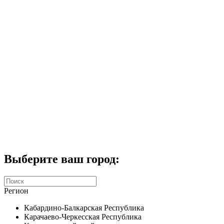
Комплекты домофонов
СКУД
Домофоны CTV
Портфолио
Услуги
Акции
Калькулятор
Контакты
Заказать звонок
Выберите ваш город:
Регион
Кабардино-Балкарская Республика
Карачаево-Черкесская Республика