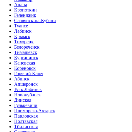
Анапа
Кропоткин
Геленджик
Славянск-на-Кубани
Туапсе
Лабинск
Крымск
Тихорецк
Белореченск
Тимашевск
Курганинск
Каневская
Кореновск
Горячий Ключ
Абинск
Апшеронск
Усть-Лабинск
Новокубанск
Динская
Гулькевичи
Приморско-Ахтарск
Павловская
Полтавская
Тбилисская
Северская