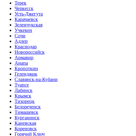
Терек
Черкесск
Усть-Джегута
Карачаевск
Зеленчукская
Учкекен
Сочи
Адлер
Краснодар
Новороссийск
Армавир
Анапа
Кропоткин
Геленджик
Славянск-на-Кубани
Туапсе
Лабинск
Крымск
Тихорецк
Белореченск
Тимашевск
Курганинск
Каневская
Кореновск
Горячий Ключ