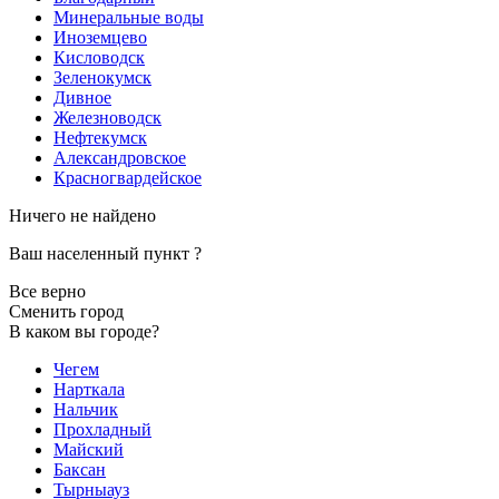
Минеральные воды
Иноземцево
Кисловодск
Зеленокумск
Дивное
Железноводск
Нефтекумск
Александровское
Красногвардейское
Ничего не найдено
Ваш населенный пункт
?
Все верно
Сменить город
В каком вы городе?
Чегем
Нарткала
Нальчик
Прохладный
Майский
Баксан
Тырныауз