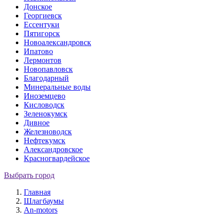
Донское
Георгиевск
Ессентуки
Пятигорск
Новоалександровск
Ипатово
Лермонтов
Новопавловск
Благодарный
Минеральные воды
Иноземцево
Кисловодск
Зеленокумск
Дивное
Железноводск
Нефтекумск
Александровское
Красногвардейское
Выбрать город
Главная
Шлагбаумы
An-motors