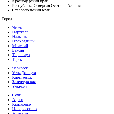
Краснодарский край
Республика Северная Осетия – Алания
Ставропольский край
Город
Чегем
Нарткала
Нальчик
Прохладный
Майский
Баксан
Тырныауз
Терек
Черкесск
Усть-Джегута
Карачаевск
Зеленчукская
Учкекен
Сочи
Адлер
Краснодар
Новороссийск
Армавир