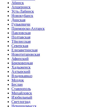
Абинск
Апшеронск
Усть-Лабинск
Новокубанск
Динская
Гулькевичи
Приморско-Ахтарск
Павловская
Полтавская
Тбилисская
Северская
Елизаветинская
Новотитаровская
Афипский
Брюховецкая
Хадыженск
Ахтырский
Владикавказ
Моздок
Беслан
Ставрополь
Михайловск
Изобильный
Светлоград
Невинномысск