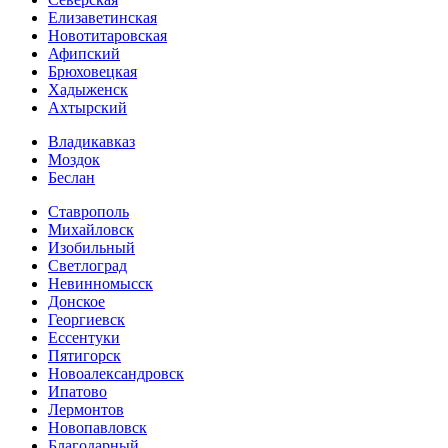
Елизаветинская
Новотитаровская
Афипский
Брюховецкая
Хадыженск
Ахтырский
Владикавказ
Моздок
Беслан
Ставрополь
Михайловск
Изобильный
Светлоград
Невинномысск
Донское
Георгиевск
Ессентуки
Пятигорск
Новоалександровск
Ипатово
Лермонтов
Новопавловск
Благодарный