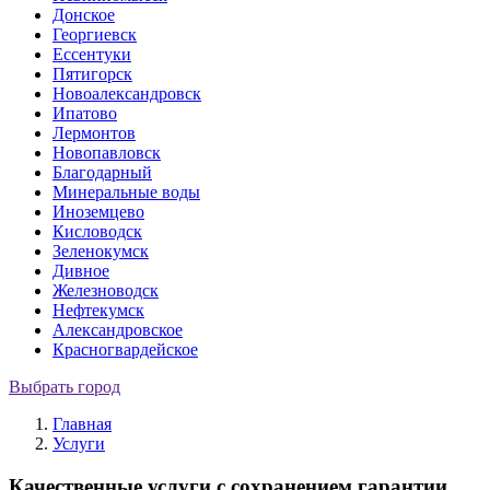
Донское
Георгиевск
Ессентуки
Пятигорск
Новоалександровск
Ипатово
Лермонтов
Новопавловск
Благодарный
Минеральные воды
Иноземцево
Кисловодск
Зеленокумск
Дивное
Железноводск
Нефтекумск
Александровское
Красногвардейское
Выбрать город
Главная
Услуги
Качественные услуги с сохранением гарантии