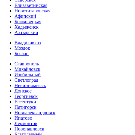
Елизаветинская
Новотитаровская
Афипский
Брюховецкая
Хадыженск
Ахтырский
Владикавказ
Моздок
Беслан
Ставрополь
Михайловск
Изобильный
Светлоград
Невинномысск
Донское
Георгиевск
Ессентуки
Пятигорск
Новоалександровск
Ипатово
Лермонтов
Новопавловск
Благодарный