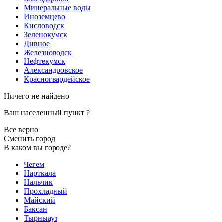
Минеральные воды
Иноземцево
Кисловодск
Зеленокумск
Дивное
Железноводск
Нефтекумск
Александровское
Красногвардейское
Ничего не найдено
Ваш населенный пункт
?
Все верно
Сменить город
В каком вы городе?
Чегем
Нарткала
Нальчик
Прохладный
Майский
Баксан
Тырныауз