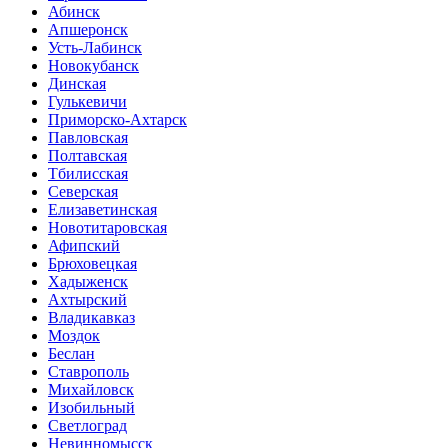
Абинск
Апшеронск
Усть-Лабинск
Новокубанск
Динская
Гулькевичи
Приморско-Ахтарск
Павловская
Полтавская
Тбилисская
Северская
Елизаветинская
Новотитаровская
Афипский
Брюховецкая
Хадыженск
Ахтырский
Владикавказ
Моздок
Беслан
Ставрополь
Михайловск
Изобильный
Светлоград
Невинномысск