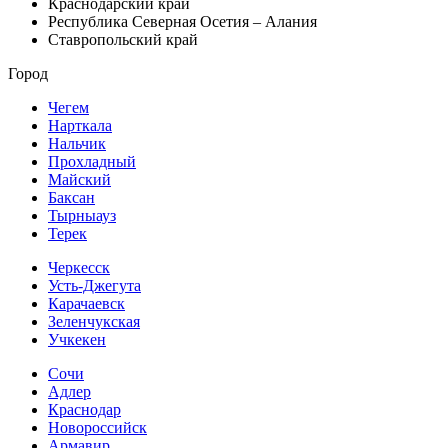
Краснодарский край
Республика Северная Осетия – Алания
Ставропольский край
Город
Чегем
Нарткала
Нальчик
Прохладный
Майский
Баксан
Тырныауз
Терек
Черкесск
Усть-Джегута
Карачаевск
Зеленчукская
Учкекен
Сочи
Адлер
Краснодар
Новороссийск
Армавир