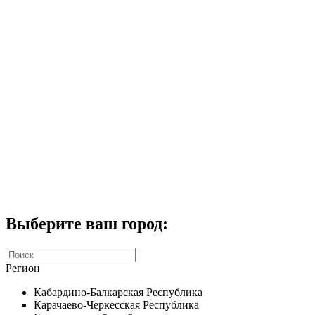
Комплекты домофонов
СКУД
Домофоны CTV
Портфолио
Услуги
Акции
Калькулятор
Контакты
Заказать звонок
Выберите ваш город:
Регион
Кабардино-Балкарская Республика
Карачаево-Черкесская Республика