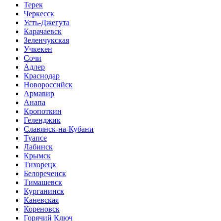
Терек
Черкесск
Усть-Джегута
Карачаевск
Зеленчукская
Учкекен
Сочи
Адлер
Краснодар
Новороссийск
Армавир
Анапа
Кропоткин
Геленджик
Славянск-на-Кубани
Туапсе
Лабинск
Крымск
Тихорецк
Белореченск
Тимашевск
Курганинск
Каневская
Кореновск
Горячий Ключ