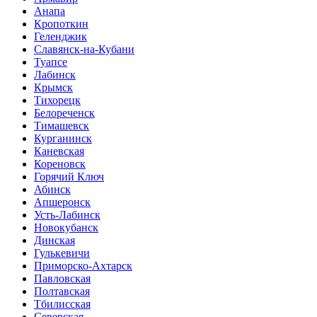
Анапа
Кропоткин
Геленджик
Славянск-на-Кубани
Туапсе
Лабинск
Крымск
Тихорецк
Белореченск
Тимашевск
Курганинск
Каневская
Кореновск
Горячий Ключ
Абинск
Апшеронск
Усть-Лабинск
Новокубанск
Динская
Гулькевичи
Приморско-Ахтарск
Павловская
Полтавская
Тбилисская
Северская